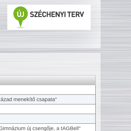
 század menekítő csapata"
Gimnázium új csengője, a tAGBell"