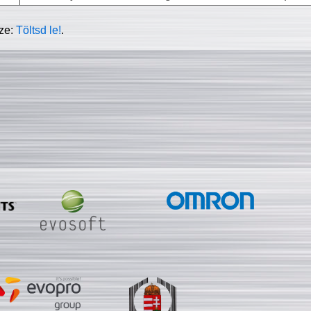
sze:
Töltsd le!
.