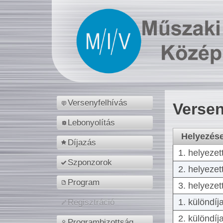
Versenyfelhívás
Versen
Lebonyolítás
Helyezés
Díjazás
1. helyezet
Szponzorok
2. helyezet
Program
3. helyezet
1. különdíj
Regisztráció
2. különdíj
Programbizottság