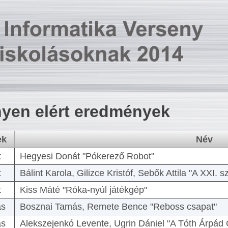
yen elért eredmények
ek
Név
t
Hegyesi Donát "Pókerező Robot"
t
Bálint Karola, Gilizce Kristóf, Sebők Attila "A XXI.
t
Kiss Máté "Róka-nyúl játékgép"
as
Bosznai Tamás, Remete Bence "Reboss csapat"
as
Alekszejenkó Levente, Ugrin Dániel "A Tóth Árpád 