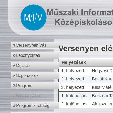
Versenyfelhívás
Versenyen el
Lebonyolítás
Helyezések
Díjazás
1. helyezett
Hegyesi D
Szponzorok
2. helyezett
Bálint Kar
Program
3. helyezett
Kiss Máté 
1. különdíjas
Bosznai T
Regisztráció
2. különdíjas
Alekszejen
Programbizottság