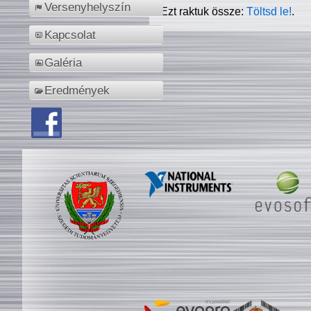
Versenyhelyszín
Ezt raktuk össze:
Töltsd le!
.
Kapcsolat
Galéria
Eredmények