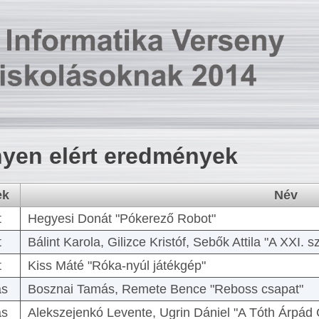
yen elért eredmények
ek
Név
t
Hegyesi Donát "Pókerező Robot"
t
Bálint Karola, Gilizce Kristóf, Sebők Attila "A XXI.
t
Kiss Máté "Róka-nyúl játékgép"
as
Bosznai Tamás, Remete Bence "Reboss csapat"
as
Alekszejenkó Levente, Ugrin Dániel "A Tóth Árpád 