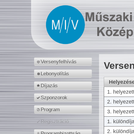
Versenyfelhívás
Versen
Lebonyolítás
Helyezés
Díjazás
1. helyezet
Szponzorok
2. helyezet
Program
3. helyezet
1. különdíj
Regisztráció
2. különdíj
Programbizottság