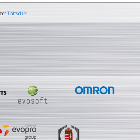
sze:
Töltsd le!
.