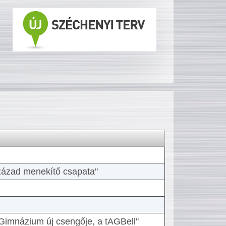
 század menekítő csapata"
Gimnázium új csengője, a tAGBell"