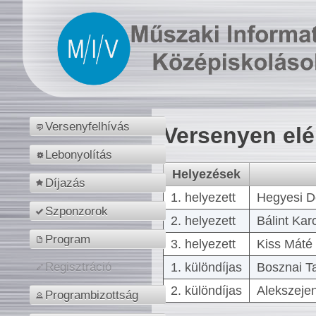
Versenyfelhívás
Versenyen el
Lebonyolítás
Helyezések
Díjazás
1. helyezett
Hegyesi D
Szponzorok
2. helyezett
Bálint Kar
Program
3. helyezett
Kiss Máté 
1. különdíjas
Bosznai T
Regisztráció
2. különdíjas
Alekszejen
Programbizottság