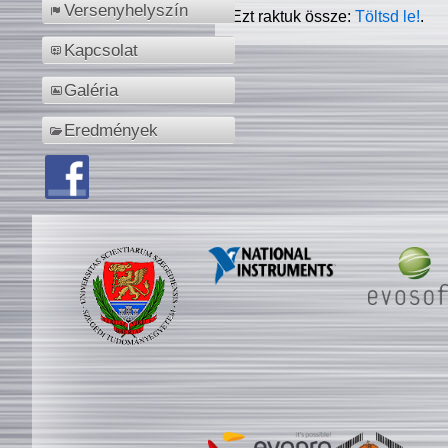
Versenyhelyszín
Ezt raktuk össze:
Töltsd le!
.
Kapcsolat
Galéria
Eredmények