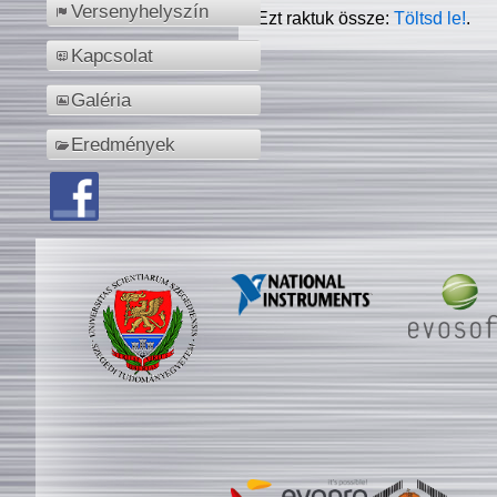
Versenyhelyszín
Ezt raktuk össze:
Töltsd le!
.
Kapcsolat
Galéria
Eredmények