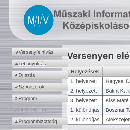
Versenyfelhívás
Versenyen el
Lebonyolítás
Helyezések
Díjazás
1. helyezett
Hegyesi D
Szponzorok
2. helyezett
Bálint Kar
Program
3. helyezett
Kiss Máté 
1. különdíjas
Bosznai T
Regisztráció
2. különdíjas
Alekszejen
Programbizottság