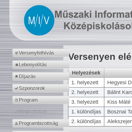
Versenyfelhívás
Versenyen el
Lebonyolítás
Helyezések
Díjazás
1. helyezett
Hegyesi D
Szponzorok
2. helyezett
Bálint Kar
Program
3. helyezett
Kiss Máté 
1. különdíjas
Bosznai T
Regisztráció
2. különdíjas
Alekszejen
Programbizottság