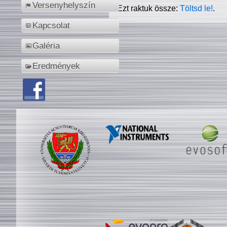
Versenyhelyszín
Ezt raktuk össze:
Töltsd le!
.
Kapcsolat
Galéria
Eredmények