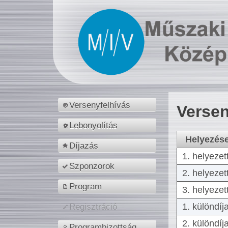
Versenyfelhívás
Versen
Lebonyolítás
Helyezés
Díjazás
1. helyezet
Szponzorok
2. helyezet
Program
3. helyezet
1. különdíj
Regisztráció
2. különdíj
Programbizottság