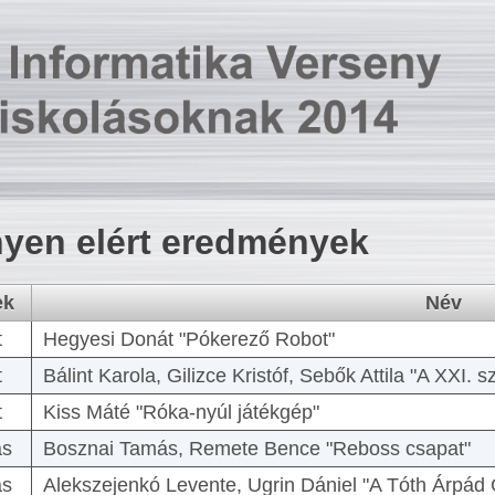
yen elért eredmények
ek
Név
t
Hegyesi Donát "Pókerező Robot"
t
Bálint Karola, Gilizce Kristóf, Sebők Attila "A XXI.
t
Kiss Máté "Róka-nyúl játékgép"
as
Bosznai Tamás, Remete Bence "Reboss csapat"
as
Alekszejenkó Levente, Ugrin Dániel "A Tóth Árpád 