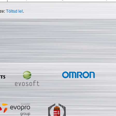
sze:
Töltsd le!
.