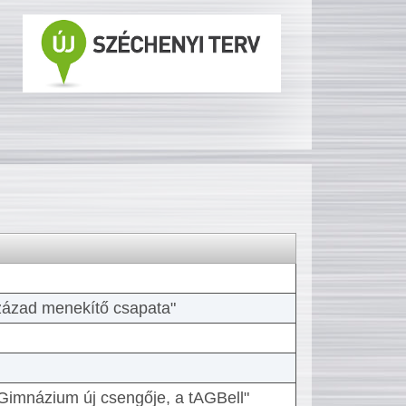
 század menekítő csapata"
Gimnázium új csengője, a tAGBell"