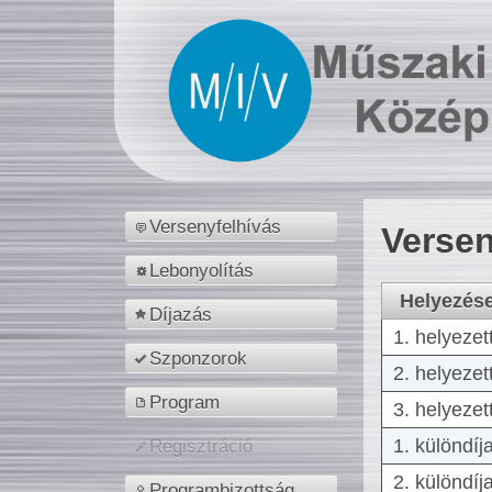
Versenyfelhívás
Versen
Lebonyolítás
Helyezés
Díjazás
1. helyezet
Szponzorok
2. helyezet
Program
3. helyezet
1. különdíj
Regisztráció
2. különdíj
Programbizottság