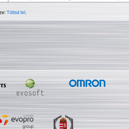
sze:
Töltsd le!
.