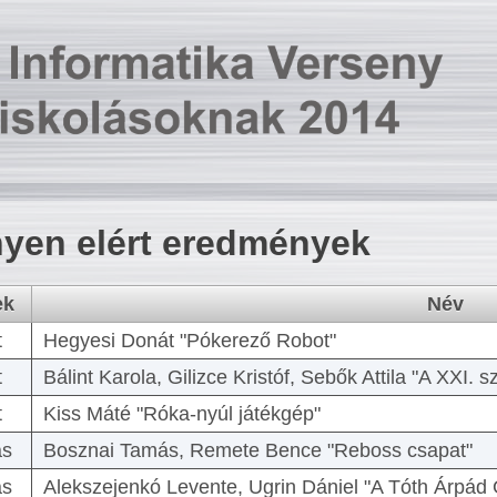
yen elért eredmények
ek
Név
t
Hegyesi Donát "Pókerező Robot"
t
Bálint Karola, Gilizce Kristóf, Sebők Attila "A XXI.
t
Kiss Máté "Róka-nyúl játékgép"
as
Bosznai Tamás, Remete Bence "Reboss csapat"
as
Alekszejenkó Levente, Ugrin Dániel "A Tóth Árpád 