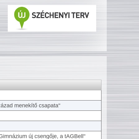
 század menekítő csapata"
Gimnázium új csengője, a tAGBell"