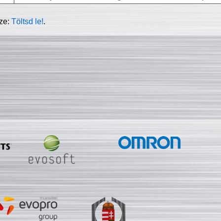
sze:
Töltsd le!
.