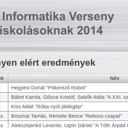
yen elért eredmények
ek
Név
t
Hegyesi Donát "Pókerező Robot"
t
Bálint Karola, Gilizce Kristóf, Sebők Attila "A XXI.
t
Kiss Máté "Róka-nyúl játékgép"
as
Bosznai Tamás, Remete Bence "Reboss csapat"
as
Alekszejenkó Levente, Ugrin Dániel "A Tóth Árpád 