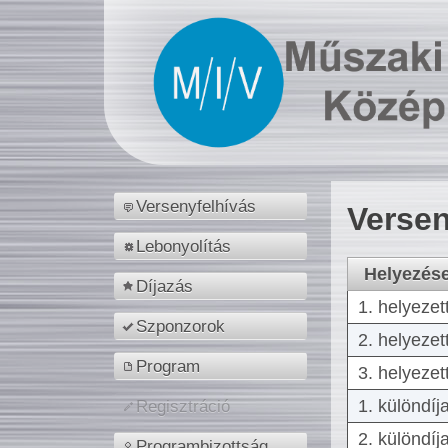
Versenyfelhívás
Versen
Lebonyolítás
Helyezés
Díjazás
1. helyezet
Szponzorok
2. helyezet
Program
3. helyezet
1. különdíj
Regisztráció
2. különdíj
Programbizottság