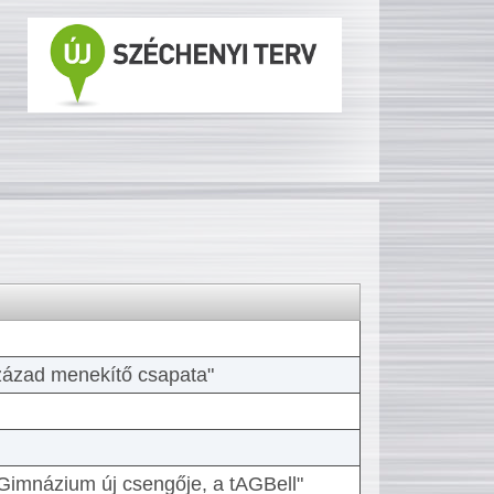
 század menekítő csapata"
Gimnázium új csengője, a tAGBell"