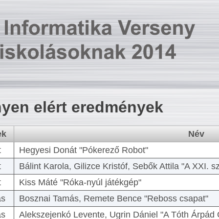
yen elért eredmények
ek
Név
t
Hegyesi Donát "Pókerező Robot"
t
Bálint Karola, Gilizce Kristóf, Sebők Attila "A XXI.
t
Kiss Máté "Róka-nyúl játékgép"
as
Bosznai Tamás, Remete Bence "Reboss csapat"
as
Alekszejenkó Levente, Ugrin Dániel "A Tóth Árpád 