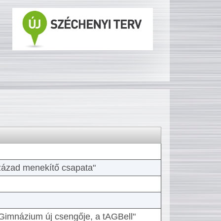
 század menekítő csapata"
Gimnázium új csengője, a tAGBell"