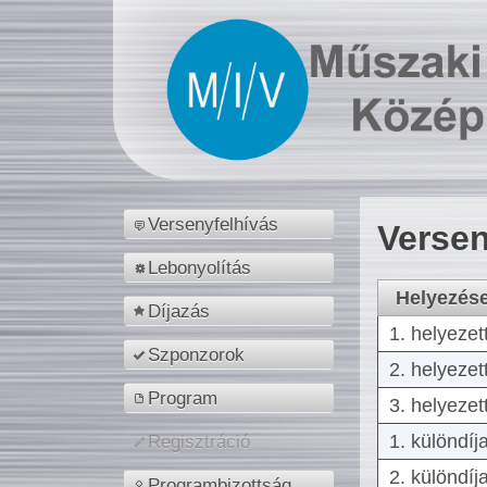
Versenyfelhívás
Versen
Lebonyolítás
Helyezés
Díjazás
1. helyezet
Szponzorok
2. helyezet
Program
3. helyezet
1. különdíj
Regisztráció
2. különdíj
Programbizottság