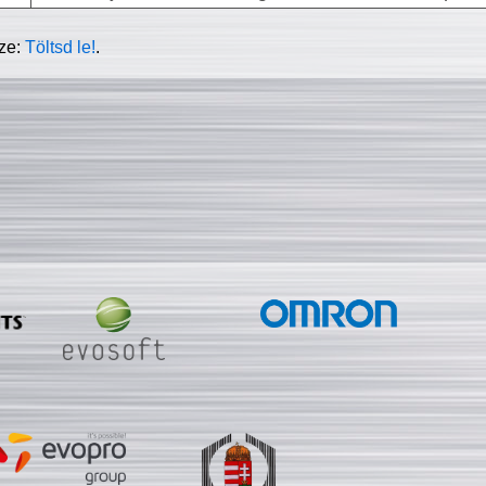
sze:
Töltsd le!
.