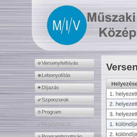
Versenyfelhívás
Versen
Lebonyolítás
Helyezés
Díjazás
1. helyezet
Szponzorok
2. helyezet
Program
3. helyezet
1. különdíj
Regisztráció
2. különdíj
Programbizottság