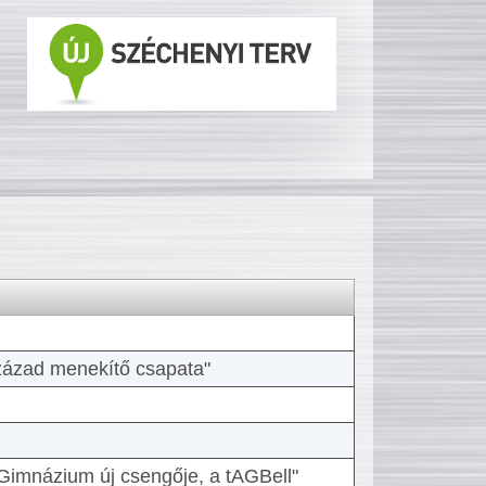
 század menekítő csapata"
Gimnázium új csengője, a tAGBell"