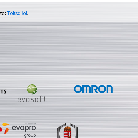
sze:
Töltsd le!
.