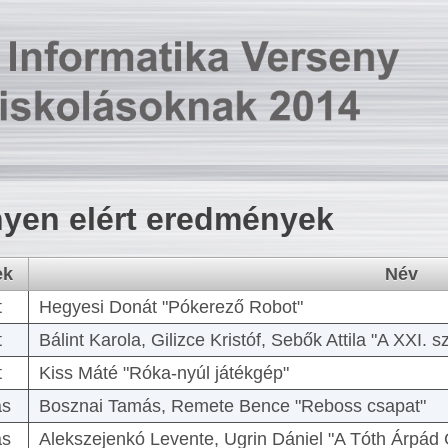
yen elért eredmények
ek
Név
t
Hegyesi Donát "Pókerező Robot"
t
Bálint Karola, Gilizce Kristóf, Sebők Attila "A XXI.
t
Kiss Máté "Róka-nyúl játékgép"
as
Bosznai Tamás, Remete Bence "Reboss csapat"
as
Alekszejenkó Levente, Ugrin Dániel "A Tóth Árpád 