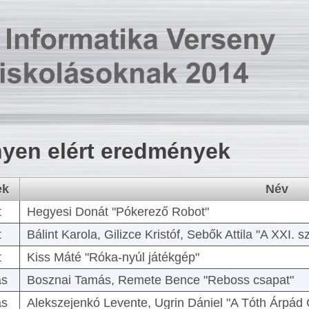
yen elért eredmények
ek
Név
t
Hegyesi Donát "Pókerező Robot"
t
Bálint Karola, Gilizce Kristóf, Sebők Attila "A XXI.
t
Kiss Máté "Róka-nyúl játékgép"
as
Bosznai Tamás, Remete Bence "Reboss csapat"
as
Alekszejenkó Levente, Ugrin Dániel "A Tóth Árpád 