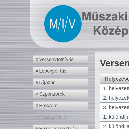
Versenyfelhívás
Versen
Lebonyolítás
Helyezés
Díjazás
1. helyezet
Szponzorok
2. helyezet
Program
3. helyezet
1. különdíj
Regisztráció
2. különdíj
Programbizottság