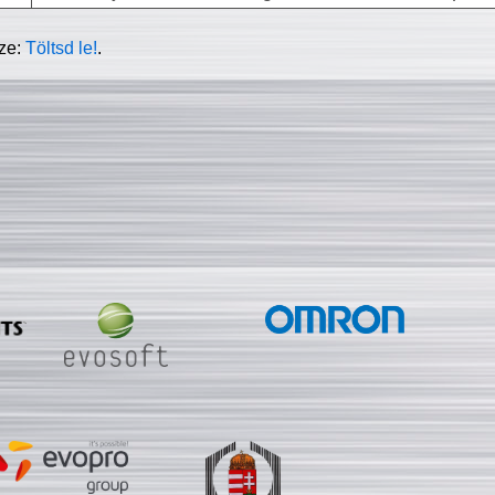
sze:
Töltsd le!
.