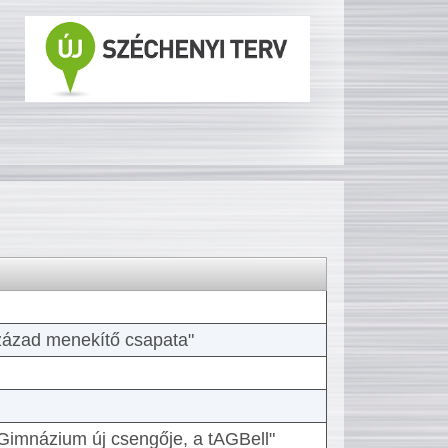
 század menekítő csapata"
Gimnázium új csengője, a tAGBell"