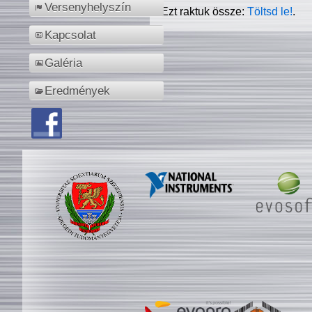
Versenyhelyszín
Ezt raktuk össze:
Töltsd le!
.
Kapcsolat
Galéria
Eredmények