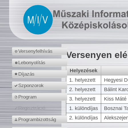
Versenyfelhívás
Versenyen el
Lebonyolítás
Helyezések
Díjazás
1. helyezett
Hegyesi D
Szponzorok
2. helyezett
Bálint Kar
Program
3. helyezett
Kiss Máté 
1. különdíjas
Bosznai T
Regisztráció
2. különdíjas
Alekszejen
Programbizottság