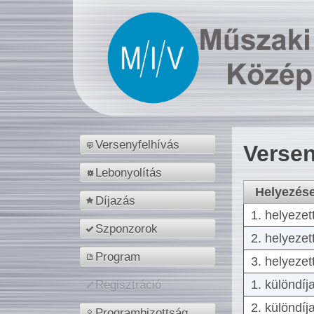
Versenyfelhívás
Versen
Lebonyolítás
Helyezés
Díjazás
1. helyezet
Szponzorok
2. helyezet
Program
3. helyezet
1. különdíj
Regisztráció
2. különdíj
Programbizottság