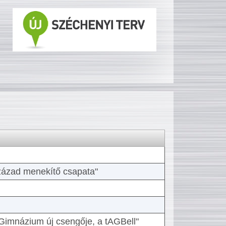
 század menekítő csapata"
Gimnázium új csengője, a tAGBell"