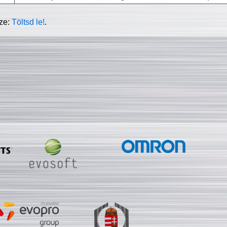
sze:
Töltsd le!
.