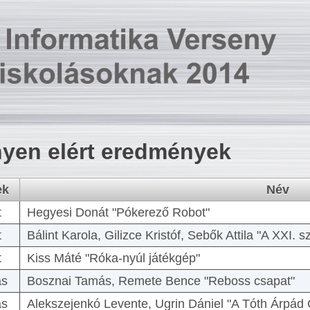
yen elért eredmények
ek
Név
t
Hegyesi Donát "Pókerező Robot"
t
Bálint Karola, Gilizce Kristóf, Sebők Attila "A XXI.
t
Kiss Máté "Róka-nyúl játékgép"
as
Bosznai Tamás, Remete Bence "Reboss csapat"
as
Alekszejenkó Levente, Ugrin Dániel "A Tóth Árpád 