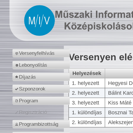
Versenyfelhívás
Versenyen el
Lebonyolítás
Helyezések
Díjazás
1. helyezett
Hegyesi D
Szponzorok
2. helyezett
Bálint Kar
Program
3. helyezett
Kiss Máté 
1. különdíjas
Bosznai T
Regisztráció
2. különdíjas
Alekszejen
Programbizottság