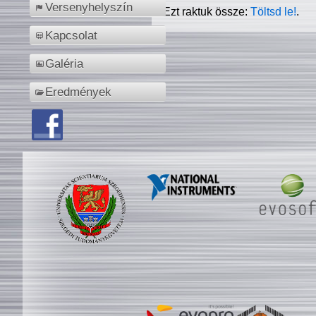
Versenyhelyszín
Ezt raktuk össze:
Töltsd le!
.
Kapcsolat
Galéria
Eredmények