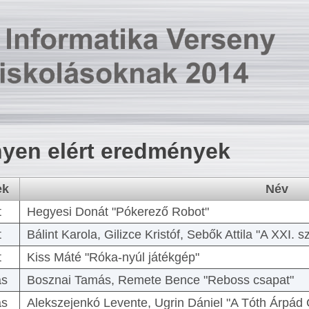
yen elért eredmények
ek
Név
t
Hegyesi Donát "Pókerező Robot"
t
Bálint Karola, Gilizce Kristóf, Sebők Attila "A XXI.
t
Kiss Máté "Róka-nyúl játékgép"
as
Bosznai Tamás, Remete Bence "Reboss csapat"
as
Alekszejenkó Levente, Ugrin Dániel "A Tóth Árpád 