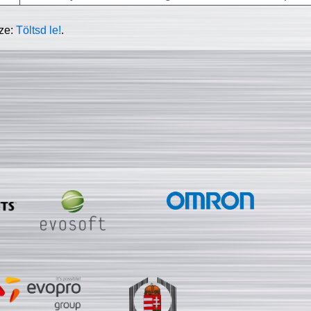
sze:
Töltsd le!
.