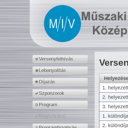
Versenyfelhívás
Versen
Lebonyolítás
Helyezés
Díjazás
1. helyezet
Szponzorok
2. helyezet
Program
3. helyezet
1. különdíj
Regisztráció
2. különdíj
Programbizottság