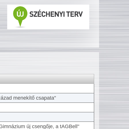
 század menekítő csapata"
Gimnázium új csengője, a tAGBell"