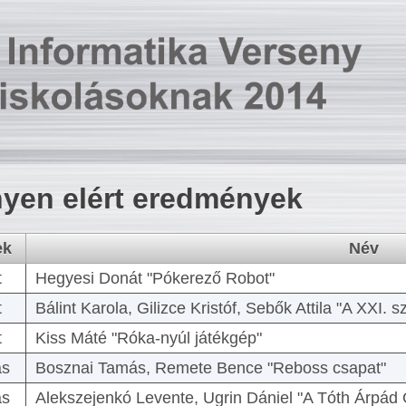
yen elért eredmények
ek
Név
t
Hegyesi Donát "Pókerező Robot"
t
Bálint Karola, Gilizce Kristóf, Sebők Attila "A XXI.
t
Kiss Máté "Róka-nyúl játékgép"
as
Bosznai Tamás, Remete Bence "Reboss csapat"
as
Alekszejenkó Levente, Ugrin Dániel "A Tóth Árpád 