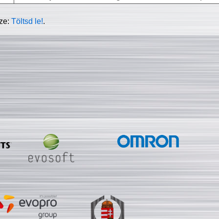
sze:
Töltsd le!
.