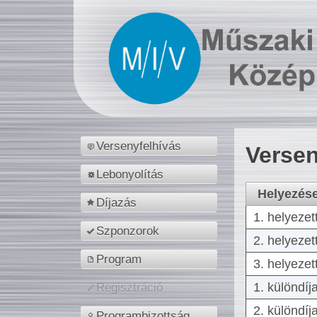
Versenyfelhívás
Versen
Lebonyolítás
Helyezés
Díjazás
1. helyezet
Szponzorok
2. helyezet
Program
3. helyezet
1. különdíj
Regisztráció
2. különdíj
Programbizottság