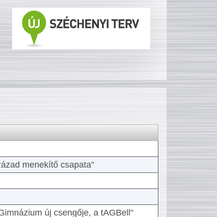
 század menekítő csapata"
Gimnázium új csengője, a tAGBell"