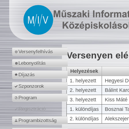
Versenyfelhívás
Versenyen el
Lebonyolítás
Helyezések
Díjazás
1. helyezett
Hegyesi D
Szponzorok
2. helyezett
Bálint Kar
Program
3. helyezett
Kiss Máté 
1. különdíjas
Bosznai T
Regisztráció
2. különdíjas
Alekszejen
Programbizottság