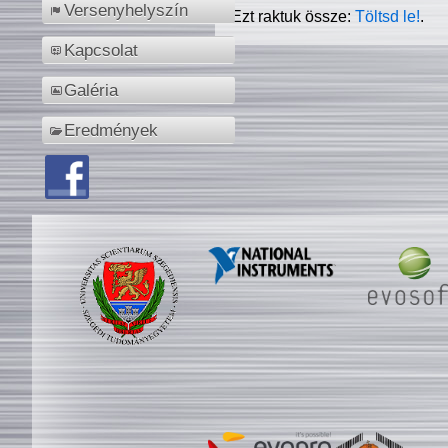
Versenyhelyszín
Ezt raktuk össze:
Töltsd le!
.
Kapcsolat
Galéria
Eredmények