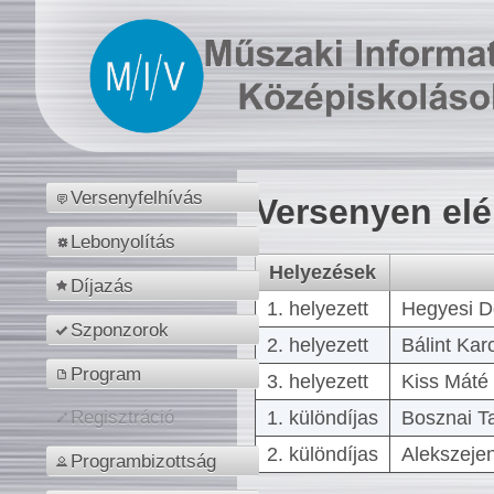
Versenyfelhívás
Versenyen el
Lebonyolítás
Helyezések
Díjazás
1. helyezett
Hegyesi D
Szponzorok
2. helyezett
Bálint Kar
Program
3. helyezett
Kiss Máté 
1. különdíjas
Bosznai T
Regisztráció
2. különdíjas
Alekszejen
Programbizottság