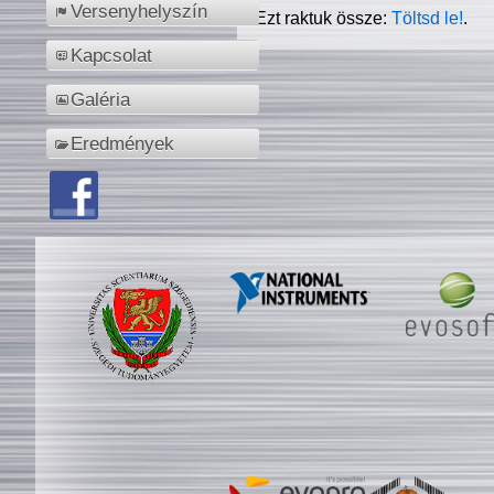
Versenyhelyszín
Ezt raktuk össze:
Töltsd le!
.
Kapcsolat
Galéria
Eredmények