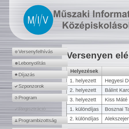
Versenyfelhívás
Versenyen el
Lebonyolítás
Helyezések
Díjazás
1. helyezett
Hegyesi D
Szponzorok
2. helyezett
Bálint Kar
Program
3. helyezett
Kiss Máté 
1. különdíjas
Bosznai T
Regisztráció
2. különdíjas
Alekszejen
Programbizottság