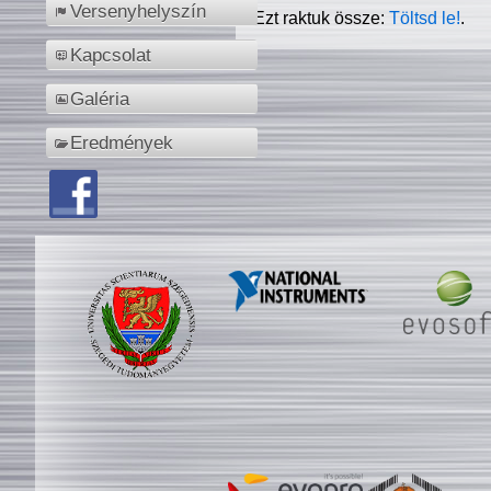
Versenyhelyszín
Ezt raktuk össze:
Töltsd le!
.
Kapcsolat
Galéria
Eredmények