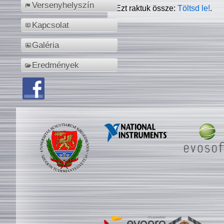
Versenyhelyszín
Ezt raktuk össze:
Töltsd le!
.
Kapcsolat
Galéria
Eredmények