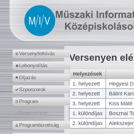
Versenyfelhívás
Versenyen el
Lebonyolítás
Helyezések
Díjazás
1. helyezett
Hegyesi D
Szponzorok
2. helyezett
Bálint Kar
Program
3. helyezett
Kiss Máté 
1. különdíjas
Bosznai T
Regisztráció
2. különdíjas
Alekszejen
Programbizottság