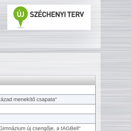
 század menekítő csapata"
Gimnázium új csengője, a tAGBell"