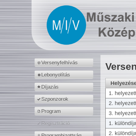
Versenyfelhívás
Versen
Lebonyolítás
Helyezés
Díjazás
1. helyezet
Szponzorok
2. helyezet
Program
3. helyezet
1. különdíj
Regisztráció
2. különdíj
Programbizottság