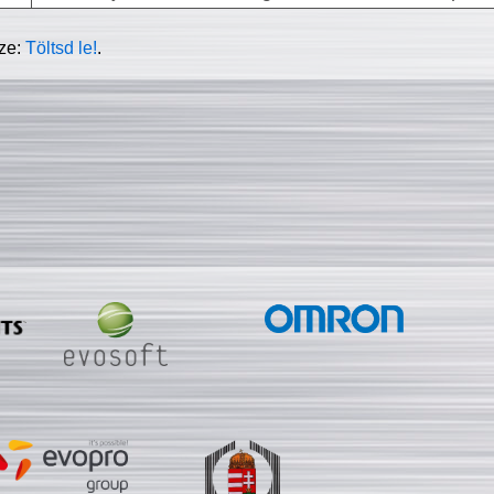
sze:
Töltsd le!
.