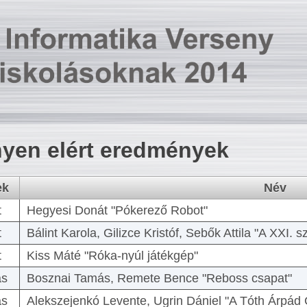
yen elért eredmények
ek
Név
t
Hegyesi Donát "Pókerező Robot"
t
Bálint Karola, Gilizce Kristóf, Sebők Attila "A XXI.
t
Kiss Máté "Róka-nyúl játékgép"
as
Bosznai Tamás, Remete Bence "Reboss csapat"
as
Alekszejenkó Levente, Ugrin Dániel "A Tóth Árpád 