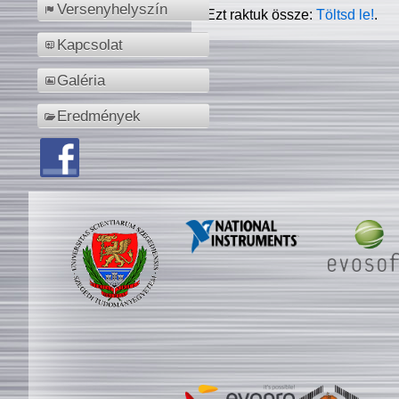
Versenyhelyszín
Ezt raktuk össze:
Töltsd le!
.
Kapcsolat
Galéria
Eredmények