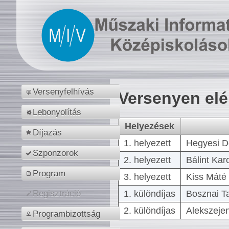
Versenyfelhívás
Versenyen el
Lebonyolítás
Helyezések
Díjazás
1. helyezett
Hegyesi D
Szponzorok
2. helyezett
Bálint Kar
Program
3. helyezett
Kiss Máté 
1. különdíjas
Bosznai T
Regisztráció
2. különdíjas
Alekszejen
Programbizottság