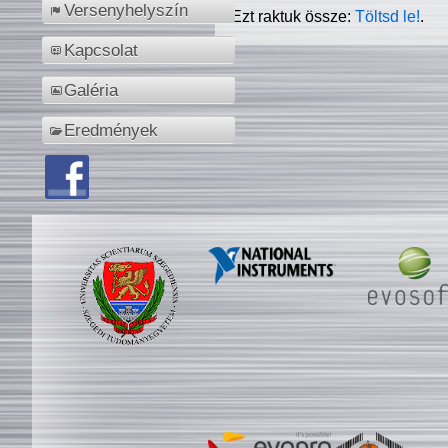
Versenyhelyszín
Ezt raktuk össze:
Töltsd le!
.
Kapcsolat
Galéria
Eredmények