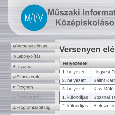
Versenyfelhívás
Versenyen el
Lebonyolítás
Helyezések
Díjazás
1. helyezett
Hegyesi D
Szponzorok
2. helyezett
Bálint Kar
Program
3. helyezett
Kiss Máté 
1. különdíjas
Bosznai T
Regisztráció
2. különdíjas
Alekszejen
Programbizottság