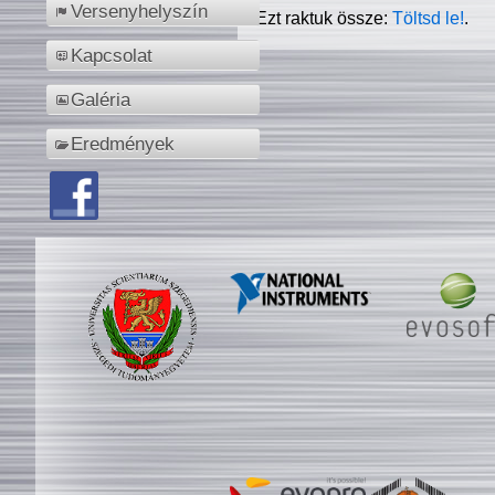
Versenyhelyszín
Ezt raktuk össze:
Töltsd le!
.
Kapcsolat
Galéria
Eredmények