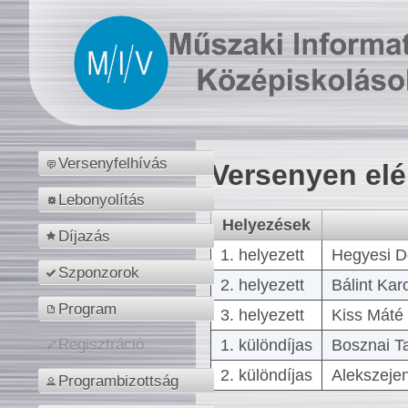
Versenyfelhívás
Versenyen el
Lebonyolítás
Helyezések
Díjazás
1. helyezett
Hegyesi D
Szponzorok
2. helyezett
Bálint Kar
Program
3. helyezett
Kiss Máté 
1. különdíjas
Bosznai T
Regisztráció
2. különdíjas
Alekszejen
Programbizottság