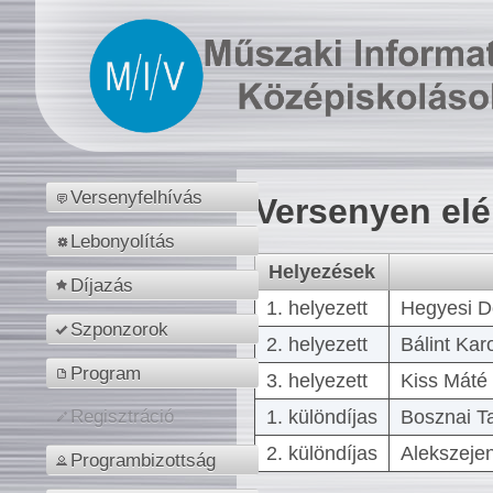
Versenyfelhívás
Versenyen el
Lebonyolítás
Helyezések
Díjazás
1. helyezett
Hegyesi D
Szponzorok
2. helyezett
Bálint Kar
Program
3. helyezett
Kiss Máté 
1. különdíjas
Bosznai T
Regisztráció
2. különdíjas
Alekszejen
Programbizottság