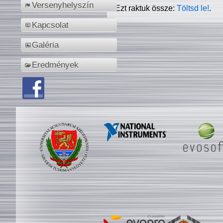
Versenyhelyszín
Ezt raktuk össze:
Töltsd le!
.
Kapcsolat
Galéria
Eredmények