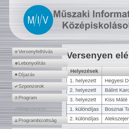
Versenyfelhívás
Versenyen el
Lebonyolítás
Helyezések
Díjazás
1. helyezett
Hegyesi D
Szponzorok
2. helyezett
Bálint Kar
Program
3. helyezett
Kiss Máté 
1. különdíjas
Bosznai T
Regisztráció
2. különdíjas
Alekszejen
Programbizottság