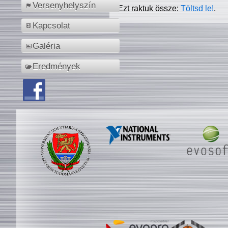
Versenyhelyszín
Ezt raktuk össze:
Töltsd le!
.
Kapcsolat
Galéria
Eredmények