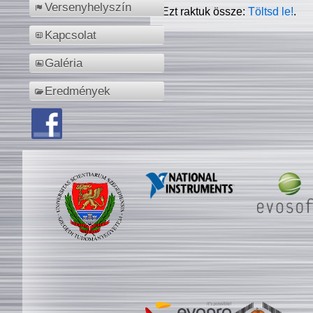
Versenyhelyszín
Ezt raktuk össze:
Töltsd le!
.
Kapcsolat
Galéria
Eredmények