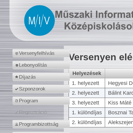
Versenyfelhívás
Versenyen el
Lebonyolítás
Helyezések
Díjazás
1. helyezett
Hegyesi D
Szponzorok
2. helyezett
Bálint Kar
Program
3. helyezett
Kiss Máté 
1. különdíjas
Bosznai T
Regisztráció
2. különdíjas
Alekszejen
Programbizottság