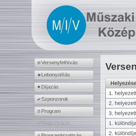
Versenyfelhívás
Versen
Lebonyolítás
Helyezés
Díjazás
1. helyezet
Szponzorok
2. helyezet
Program
3. helyezet
1. különdíj
Regisztráció
2. különdíj
Programbizottság