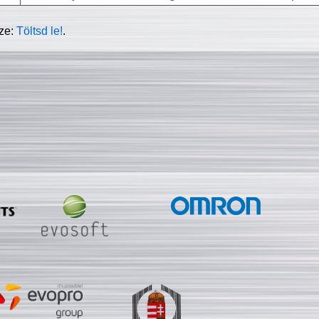
sze:
Töltsd le!
.