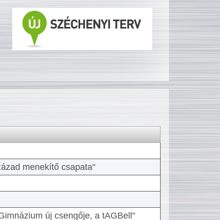
 század menekítő csapata"
Gimnázium új csengője, a tAGBell"