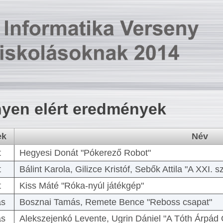
yen elért eredmények
ek
Név
t
Hegyesi Donát "Pókerező Robot"
t
Bálint Karola, Gilizce Kristóf, Sebők Attila "A XXI.
t
Kiss Máté "Róka-nyúl játékgép"
as
Bosznai Tamás, Remete Bence "Reboss csapat"
as
Alekszejenkó Levente, Ugrin Dániel "A Tóth Árpád 