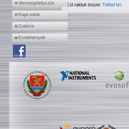
Versenyhelyszín
Ezt raktuk össze:
Töltsd le!
.
Kapcsolat
Galéria
Eredmények