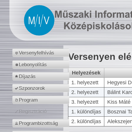
Versenyfelhívás
Versenyen el
Lebonyolítás
Helyezések
Díjazás
1. helyezett
Hegyesi D
Szponzorok
2. helyezett
Bálint Kar
Program
3. helyezett
Kiss Máté 
1. különdíjas
Bosznai T
Regisztráció
2. különdíjas
Alekszejen
Programbizottság