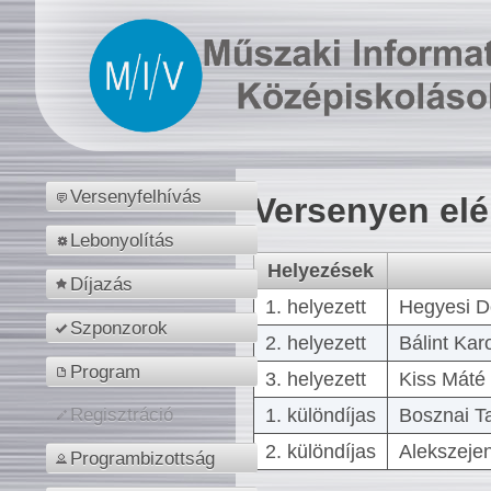
Versenyfelhívás
Versenyen el
Lebonyolítás
Helyezések
Díjazás
1. helyezett
Hegyesi D
Szponzorok
2. helyezett
Bálint Kar
Program
3. helyezett
Kiss Máté 
1. különdíjas
Bosznai T
Regisztráció
2. különdíjas
Alekszejen
Programbizottság