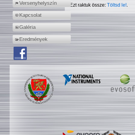
Versenyhelyszín
Ezt raktuk össze:
Töltsd le!
.
Kapcsolat
Galéria
Eredmények