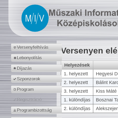
Versenyfelhívás
Versenyen el
Lebonyolítás
Helyezések
Díjazás
1. helyezett
Hegyesi D
Szponzorok
2. helyezett
Bálint Kar
Program
3. helyezett
Kiss Máté 
1. különdíjas
Bosznai T
Regisztráció
2. különdíjas
Alekszejen
Programbizottság