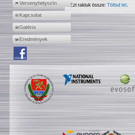
Versenyhelyszín
Ezt raktuk össze:
Töltsd le!
.
Kapcsolat
Galéria
Eredmények