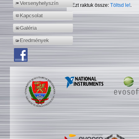
Versenyhelyszín
Ezt raktuk össze:
Töltsd le!
.
Kapcsolat
Galéria
Eredmények