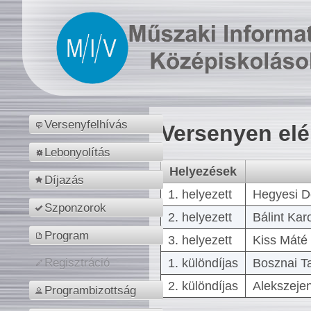
Versenyfelhívás
Versenyen el
Lebonyolítás
Helyezések
Díjazás
1. helyezett
Hegyesi D
Szponzorok
2. helyezett
Bálint Kar
Program
3. helyezett
Kiss Máté 
1. különdíjas
Bosznai T
Regisztráció
2. különdíjas
Alekszejen
Programbizottság