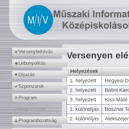
Versenyfelhívás
Versenyen el
Lebonyolítás
Helyezések
Díjazás
1. helyezett
Hegyesi D
Szponzorok
2. helyezett
Bálint Kar
Program
3. helyezett
Kiss Máté 
1. különdíjas
Bosznai T
Regisztráció
2. különdíjas
Alekszejen
Programbizottság