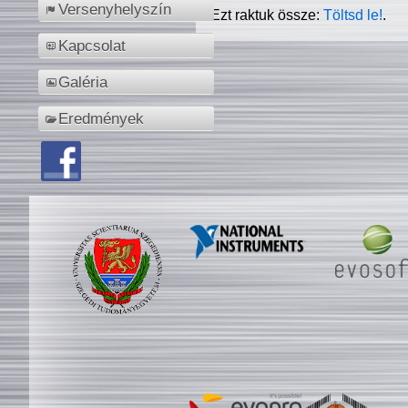
Versenyhelyszín
Ezt raktuk össze:
Töltsd le!
.
Kapcsolat
Galéria
Eredmények