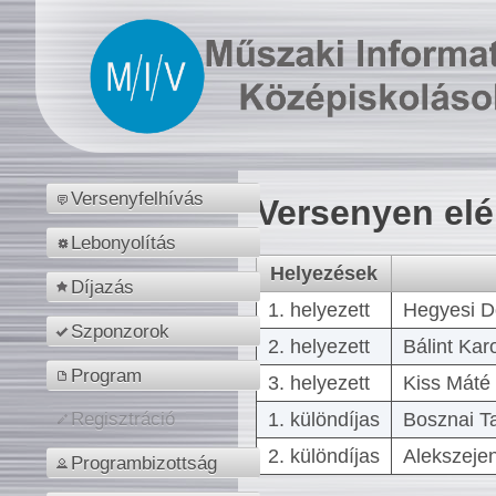
Versenyfelhívás
Versenyen el
Lebonyolítás
Helyezések
Díjazás
1. helyezett
Hegyesi D
Szponzorok
2. helyezett
Bálint Kar
Program
3. helyezett
Kiss Máté 
1. különdíjas
Bosznai T
Regisztráció
2. különdíjas
Alekszejen
Programbizottság