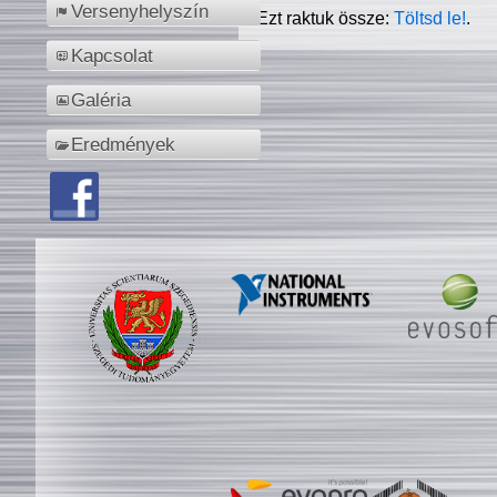
Versenyhelyszín
Ezt raktuk össze:
Töltsd le!
.
Kapcsolat
Galéria
Eredmények