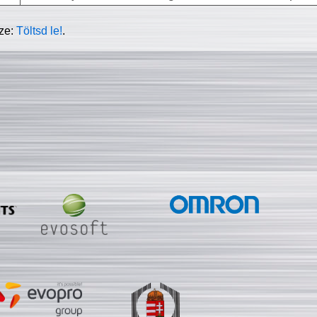
sze:
Töltsd le!
.