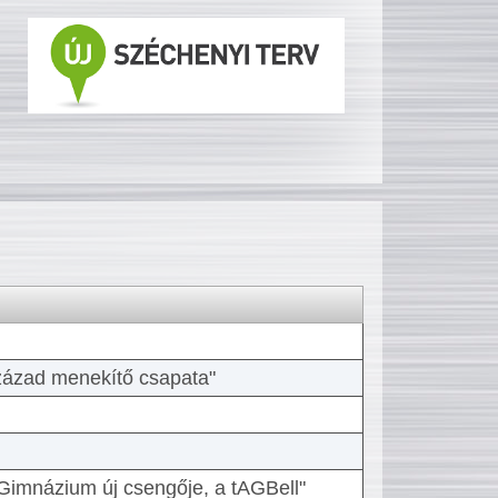
 század menekítő csapata"
Gimnázium új csengője, a tAGBell"