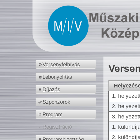
Versenyfelhívás
Versen
Lebonyolítás
Helyezés
Díjazás
1. helyezet
Szponzorok
2. helyezet
Program
3. helyezet
1. különdíj
Regisztráció
2. különdíj
Programbizottság