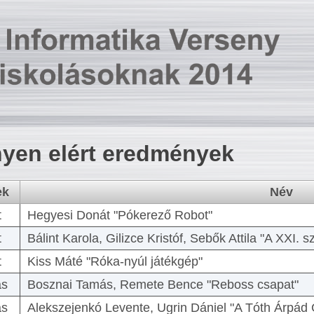
yen elért eredmények
ek
Név
t
Hegyesi Donát "Pókerező Robot"
t
Bálint Karola, Gilizce Kristóf, Sebők Attila "A XXI.
t
Kiss Máté "Róka-nyúl játékgép"
as
Bosznai Tamás, Remete Bence "Reboss csapat"
as
Alekszejenkó Levente, Ugrin Dániel "A Tóth Árpád 