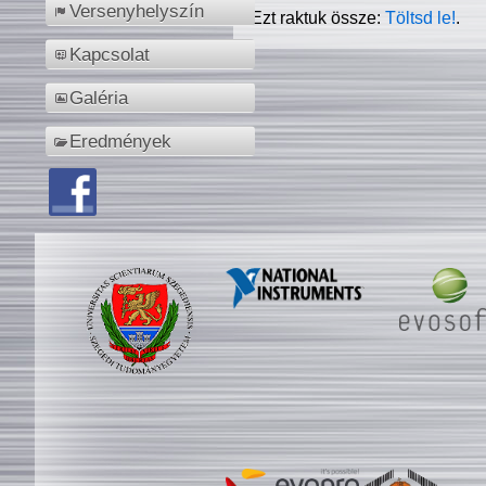
Versenyhelyszín
Ezt raktuk össze:
Töltsd le!
.
Kapcsolat
Galéria
Eredmények