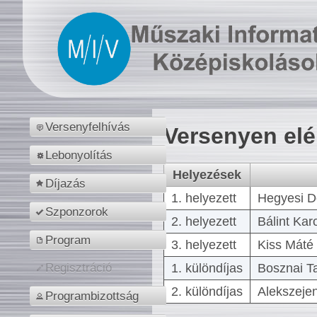
Versenyfelhívás
Versenyen el
Lebonyolítás
Helyezések
Díjazás
1. helyezett
Hegyesi D
Szponzorok
2. helyezett
Bálint Kar
Program
3. helyezett
Kiss Máté 
1. különdíjas
Bosznai T
Regisztráció
2. különdíjas
Alekszejen
Programbizottság