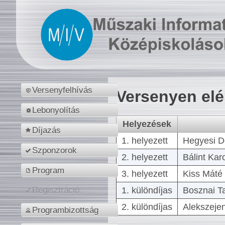
Versenyfelhívás
Versenyen el
Lebonyolítás
Helyezések
Díjazás
1. helyezett
Hegyesi D
Szponzorok
2. helyezett
Bálint Kar
Program
3. helyezett
Kiss Máté 
1. különdíjas
Bosznai T
Regisztráció
2. különdíjas
Alekszejen
Programbizottság