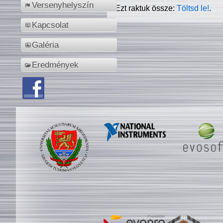
Versenyhelyszín
Ezt raktuk össze:
Töltsd le!
.
Kapcsolat
Galéria
Eredmények