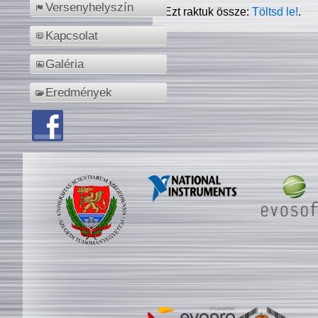
Versenyhelyszín
Ezt raktuk össze:
Töltsd le!
.
Kapcsolat
Galéria
Eredmények