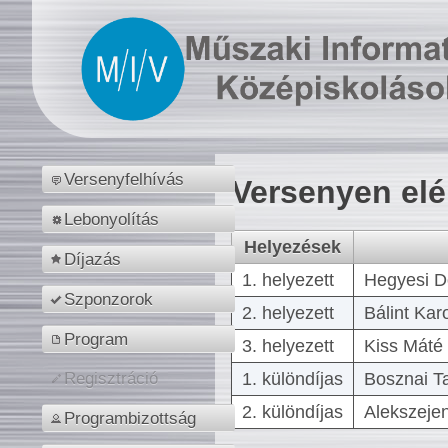
Versenyfelhívás
Versenyen el
Lebonyolítás
Helyezések
Díjazás
1. helyezett
Hegyesi D
Szponzorok
2. helyezett
Bálint Kar
Program
3. helyezett
Kiss Máté 
1. különdíjas
Bosznai T
Regisztráció
2. különdíjas
Alekszejen
Programbizottság