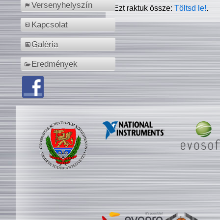
Versenyhelyszín
Ezt raktuk össze:
Töltsd le!
.
Kapcsolat
Galéria
Eredmények