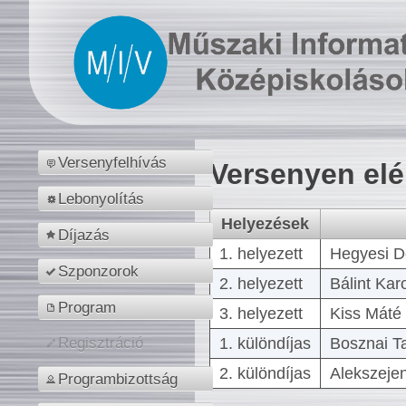
Versenyfelhívás
Versenyen el
Lebonyolítás
Helyezések
Díjazás
1. helyezett
Hegyesi D
Szponzorok
2. helyezett
Bálint Kar
Program
3. helyezett
Kiss Máté 
1. különdíjas
Bosznai T
Regisztráció
2. különdíjas
Alekszejen
Programbizottság