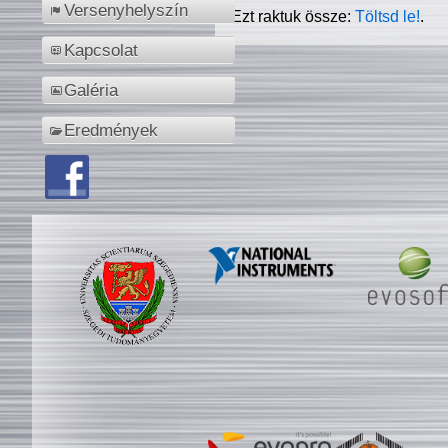
Versenyhelyszín
Ezt raktuk össze:
Töltsd le!
.
Kapcsolat
Galéria
Eredmények