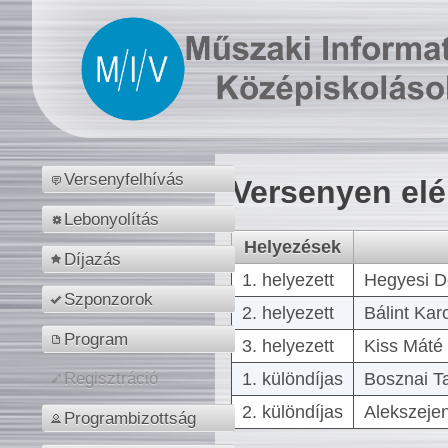
Versenyfelhívás
Versenyen el
Lebonyolítás
Helyezések
Díjazás
1. helyezett
Hegyesi D
Szponzorok
2. helyezett
Bálint Kar
Program
3. helyezett
Kiss Máté 
1. különdíjas
Bosznai T
Regisztráció
2. különdíjas
Alekszejen
Programbizottság