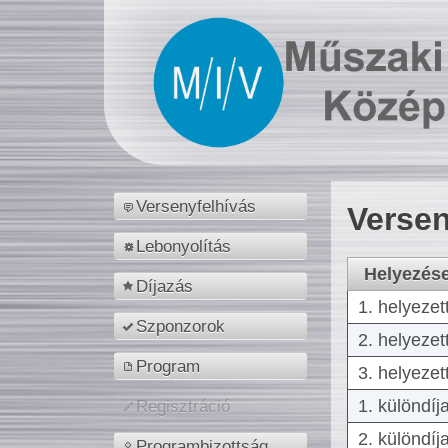
Versenyfelhívás
Versen
Lebonyolítás
Helyezés
Díjazás
1. helyezet
Szponzorok
2. helyezet
Program
3. helyezet
1. különdíj
Regisztráció
2. különdíj
Programbizottság