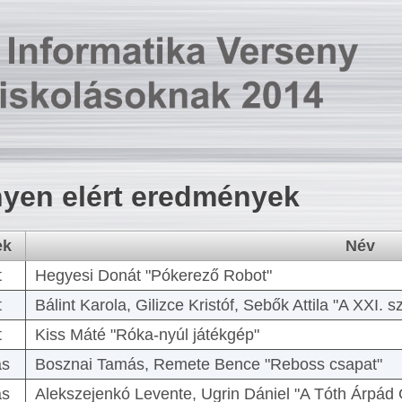
yen elért eredmények
ek
Név
t
Hegyesi Donát "Pókerező Robot"
t
Bálint Karola, Gilizce Kristóf, Sebők Attila "A XXI.
t
Kiss Máté "Róka-nyúl játékgép"
as
Bosznai Tamás, Remete Bence "Reboss csapat"
as
Alekszejenkó Levente, Ugrin Dániel "A Tóth Árpád 