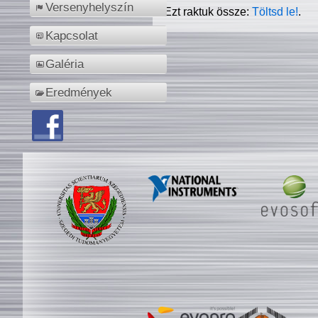
Versenyhelyszín
Ezt raktuk össze:
Töltsd le!
.
Kapcsolat
Galéria
Eredmények