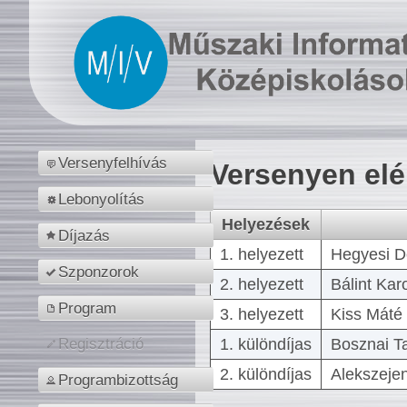
Versenyfelhívás
Versenyen el
Lebonyolítás
Helyezések
Díjazás
1. helyezett
Hegyesi D
Szponzorok
2. helyezett
Bálint Kar
Program
3. helyezett
Kiss Máté 
1. különdíjas
Bosznai T
Regisztráció
2. különdíjas
Alekszejen
Programbizottság