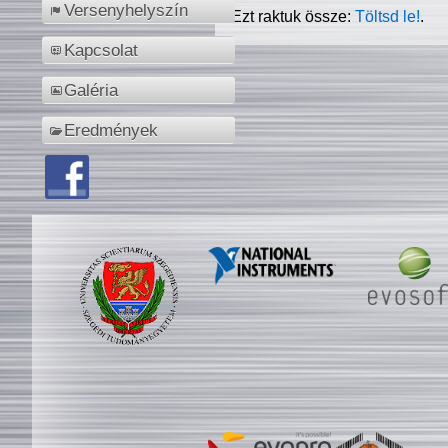
Versenyhelyszín
Ezt raktuk össze:
Töltsd le!
.
Kapcsolat
Galéria
Eredmények