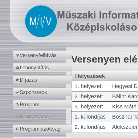
Versenyfelhívás
Versenyen el
Lebonyolítás
Helyezések
Díjazás
1. helyezett
Hegyesi D
Szponzorok
2. helyezett
Bálint Kar
Program
3. helyezett
Kiss Máté 
1. különdíjas
Bosznai T
Regisztráció
2. különdíjas
Alekszejen
Programbizottság