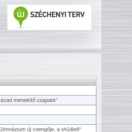
 század menekítő csapata"
Gimnázium új csengője, a tAGBell"