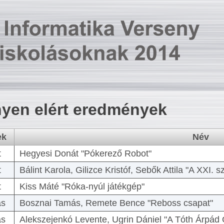
yen elért eredmények
ek
Név
t
Hegyesi Donát "Pókerező Robot"
t
Bálint Karola, Gilizce Kristóf, Sebők Attila "A XXI.
t
Kiss Máté "Róka-nyúl játékgép"
as
Bosznai Tamás, Remete Bence "Reboss csapat"
as
Alekszejenkó Levente, Ugrin Dániel "A Tóth Árpád 