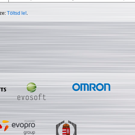
sze:
Töltsd le!
.