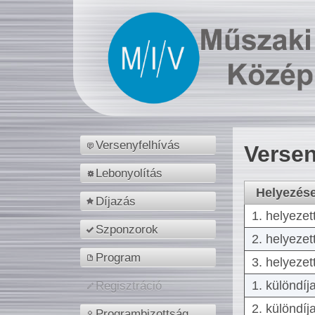
Versenyfelhívás
Versen
Lebonyolítás
Helyezés
Díjazás
1. helyezet
Szponzorok
2. helyezet
Program
3. helyezet
1. különdíj
Regisztráció
2. különdíj
Programbizottság