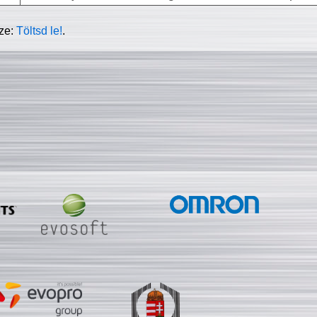
sze:
Töltsd le!
.