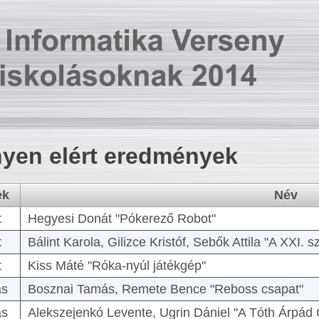
yen elért eredmények
ek
Név
t
Hegyesi Donát "Pókerező Robot"
t
Bálint Karola, Gilizce Kristóf, Sebők Attila "A XXI.
t
Kiss Máté "Róka-nyúl játékgép"
as
Bosznai Tamás, Remete Bence "Reboss csapat"
as
Alekszejenkó Levente, Ugrin Dániel "A Tóth Árpád 