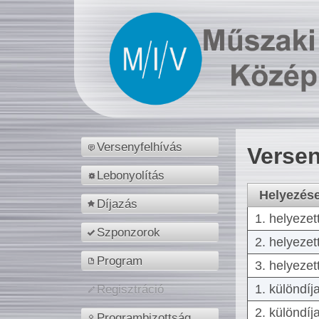
Versenyfelhívás
Versen
Lebonyolítás
Helyezés
Díjazás
1. helyezet
Szponzorok
2. helyezet
Program
3. helyezet
1. különdíj
Regisztráció
2. különdíj
Programbizottság