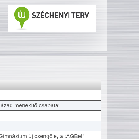
 század menekítő csapata"
Gimnázium új csengője, a tAGBell"