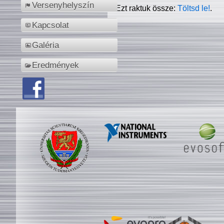
Versenyhelyszín
Ezt raktuk össze:
Töltsd le!
.
Kapcsolat
Galéria
Eredmények