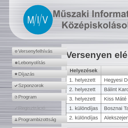
Versenyfelhívás
Versenyen el
Lebonyolítás
Helyezések
Díjazás
1. helyezett
Hegyesi D
Szponzorok
2. helyezett
Bálint Kar
Program
3. helyezett
Kiss Máté 
1. különdíjas
Bosznai T
Regisztráció
2. különdíjas
Alekszejen
Programbizottság