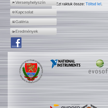
Versenyhelyszín
Ezt raktuk össze:
Töltsd le!
.
Kapcsolat
Galéria
Eredmények