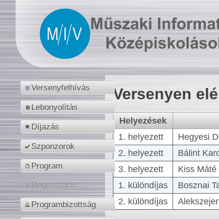
Versenyfelhívás
Versenyen el
Lebonyolítás
Helyezések
Díjazás
1. helyezett
Hegyesi D
Szponzorok
2. helyezett
Bálint Kar
Program
3. helyezett
Kiss Máté 
1. különdíjas
Bosznai T
Regisztráció
2. különdíjas
Alekszejen
Programbizottság