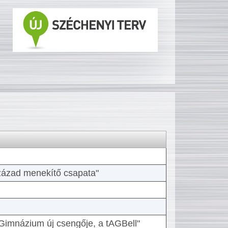
 század menekítő csapata"
Gimnázium új csengője, a tAGBell"