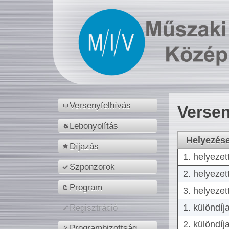
Versenyfelhívás
Versen
Lebonyolítás
Helyezés
Díjazás
1. helyezet
Szponzorok
2. helyezet
Program
3. helyezet
1. különdíj
Regisztráció
2. különdíj
Programbizottság