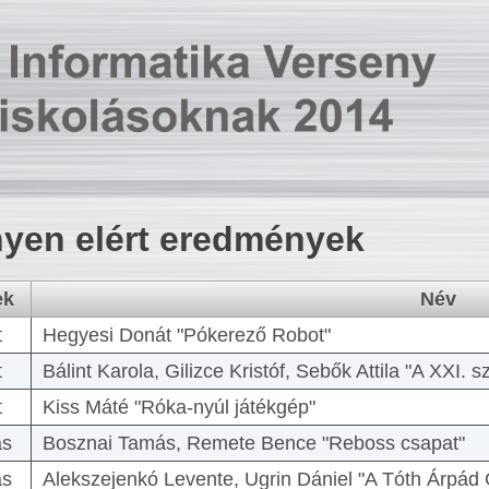
yen elért eredmények
ek
Név
t
Hegyesi Donát "Pókerező Robot"
t
Bálint Karola, Gilizce Kristóf, Sebők Attila "A XXI.
t
Kiss Máté "Róka-nyúl játékgép"
as
Bosznai Tamás, Remete Bence "Reboss csapat"
as
Alekszejenkó Levente, Ugrin Dániel "A Tóth Árpád 