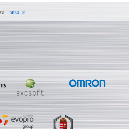
sze:
Töltsd le!
.