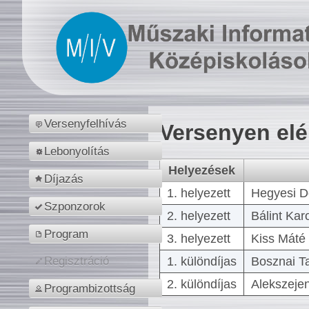
Versenyfelhívás
Versenyen el
Lebonyolítás
Helyezések
Díjazás
1. helyezett
Hegyesi D
Szponzorok
2. helyezett
Bálint Kar
Program
3. helyezett
Kiss Máté 
1. különdíjas
Bosznai T
Regisztráció
2. különdíjas
Alekszejen
Programbizottság