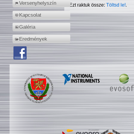
Versenyhelyszín
Ezt raktuk össze:
Töltsd le!
.
Kapcsolat
Galéria
Eredmények